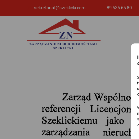
sekretariat@szeklicki.com
89 535 65 80
n