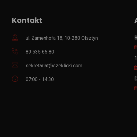
Kontakt
B
ul. Zamenhofa 18, 10-280 Olsztyn
89 535 65 80
1
sekretariat@szeklicki.com
D
07:00 - 14:30