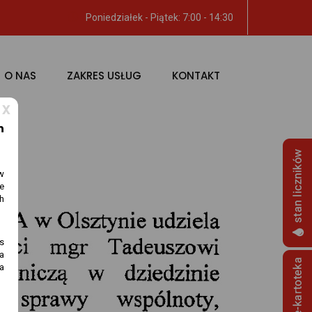
Poniedziałek - Piątek: 7:00 - 14:30
O NAS
ZAKRES USŁUG
KONTAKT
x
h
w
e
h
s
na
a