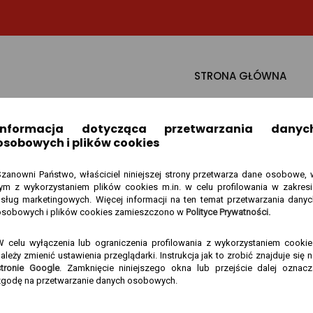
STRONA GŁÓWNA
Informacja dotycząca przetwarzania danyc
osobowych i plików cookies
Szanowni Państwo, właściciel niniejszej strony przetwarza dane osobowe, 
tym z wykorzystaniem plików cookies m.in. w celu profilowania w zakresi
usług marketingowych. Więcej informacji na ten temat przetwarzania danyc
osobowych i plików cookies zamieszczono w
Polityce Prywatności.
W celu wyłączenia lub ograniczenia profilowania z wykorzystaniem cookie
ależy zmienić ustawienia przeglądarki. Instrukcja jak to zrobić znajduje się 
stronie Google
. Zamknięcie niniejszego okna lub przejście dalej oznacz
zgodę na przetwarzanie danych osobowych.