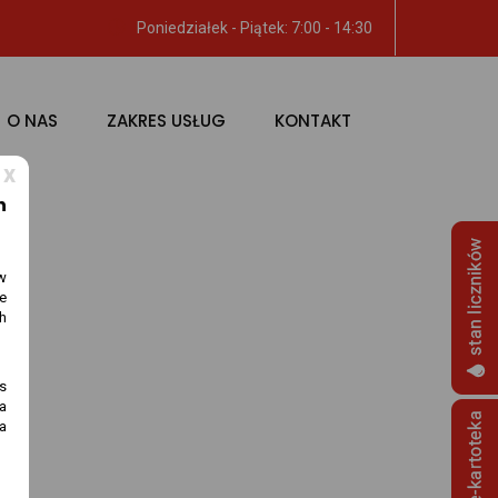
Poniedziałek - Piątek: 7:00 - 14:30
O NAS
ZAKRES USŁUG
KONTAKT
x
h
w
e
h
s
na
a