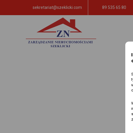
sekretariat@szeklicki.com
89 535 65 80
n