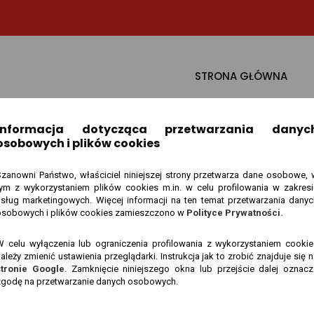
STRONA GŁÓWNA
Informacja dotycząca przetwarzania danyc
osobowych i plików cookies
Szanowni Państwo, właściciel niniejszej strony przetwarza dane osobowe, 
tym z wykorzystaniem plików cookies m.in. w celu profilowania w zakresi
usług marketingowych. Więcej informacji na ten temat przetwarzania danyc
osobowych i plików cookies zamieszczono w
Polityce Prywatności.
Voice Search SEO
W celu wyłączenia lub ograniczenia profilowania z wykorzystaniem cookie
ależy zmienić ustawienia przeglądarki. Instrukcja jak to zrobić znajduje się 
stronie Google
. Zamknięcie niniejszego okna lub przejście dalej oznacz
Szeklicki
Digital Marketing
Voice Search SEO
zgodę na przetwarzanie danych osobowych.